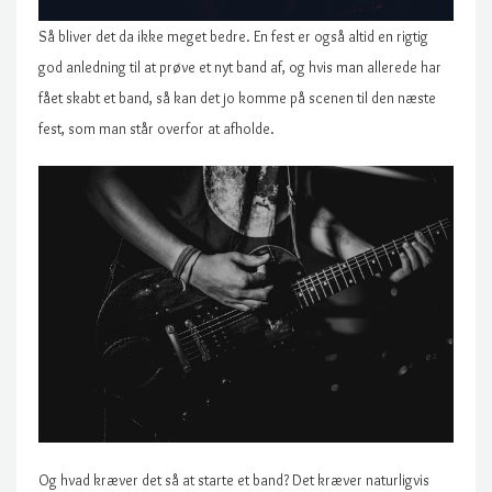
Så bliver det da ikke meget bedre. En fest er også altid en rigtig
god anledning til at prøve et nyt band af, og hvis man allerede har
fået skabt et band, så kan det jo komme på scenen til den næste
fest, som man står overfor at afholde.
Og hvad kræver det så at starte et band? Det kræver naturligvis