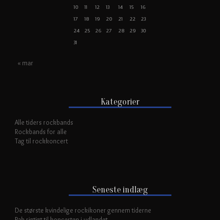
10
11
12
13
14
15
16
17
18
19
20
21
22
23
24
25
26
27
28
29
30
31
« mar
Kategorier
Alle tiders rockbands
Rockbands for alle
Tag til rockkoncert
Seneste indlæg
De største kvindelige rockikoner gennem tiderne
Pak rigtigt til koncerten i udlandet