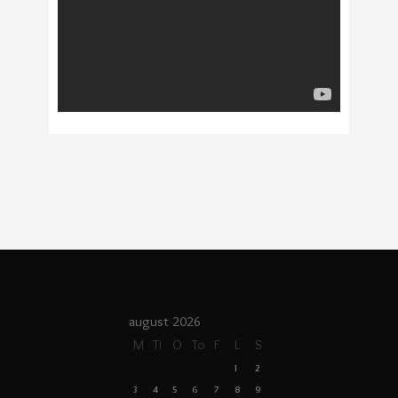
august 2026
M
Ti
O
To
F
L
S
1
2
3
4
5
6
7
8
9