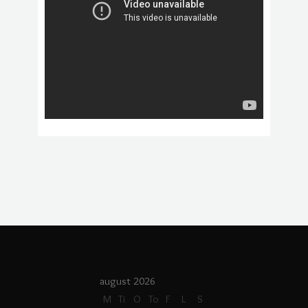
august 2026
M
Ti
O
To
F
L
S