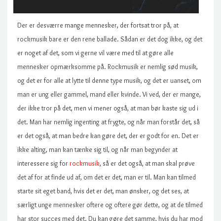
Der er desværre mange mennesker, der fortsat tror på, at
rockmusik bare er den rene ballade. Sådan er det dog ikke, og det
er noget af det, som vi gerne vil være med til at gøre alle
mennesker opmærksomme på. Rockmusik er nemlig sød musik,
og det er for alle at lytte til denne type musik, og det er uanset, om
man er ung eller gammel, mand eller kvinde. Vi ved, der er mange,
der ikke tror på det, men vi mener også, at man bør kaste sig ud i
det. Man har nemlig ingenting at frygte, og når man forstår det, så
er det også, at man bedre kan gøre det, der er godt for en. Det er
ikke alting, man kan tænke sig til, og når man begynder at
interessere sig for
rockmusik
, så er det også, at man skal prøve
det af for at finde ud af, om det er det, man er til. Man kan tilmed
starte sit eget band, hvis det er det, man ønsker, og det ses, at
særligt unge mennesker oftere og oftere gør dette, og at de tilmed
h
ar stor succes med det. Du kan gøre det samme, hvis du har mod